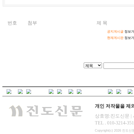
번호
첨부
제 목
공지게시글
정보가
현재게시판
정보가
개인 저작물을 제외
상호명:진도신문 | 사
TEL . 010-3214-351
Copyright(c) 2026
진도신