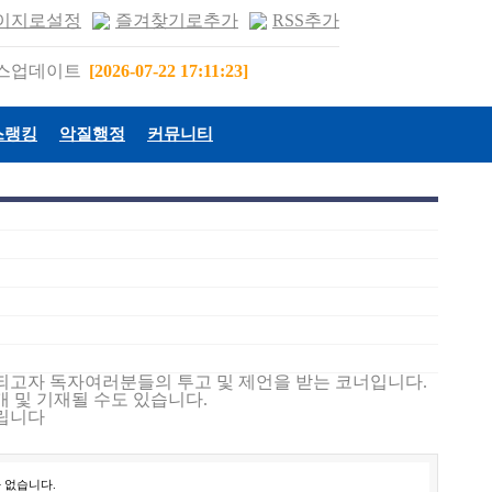
이지로설정
즐겨찾기로추가
RSS추가
스업데이트
[2026-07-22 17:11:23]
스랭킹
악질행정
커뮤니티
되고자 독자여러분들의 투고 및 제언을 받는 코너입니다.
 및 기재될 수도 있습니다.
립니다
 없습니다.