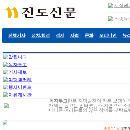
시작페
최종뉴
전체기사
정치.행정
경제
사회
문화
오피니언
뉴
알립니다
독자투고
기사제보
여행갤러리
행사이벤트
자유게시판
독자투고
란은 지역발전의 작은 보탬이 
채택된 원고는 인터넷뉴스 지면으로 소개
네티즌 여러분들의 많은 참여를 부탁드
추천게시글
정보가